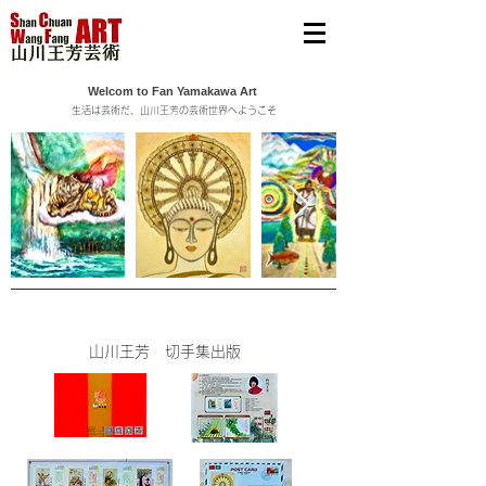
Welcom to Fan Yamakawa Art
生活は芸術だ、山川王芳の芸術世界へようこそ
山川王芳 切手集出版