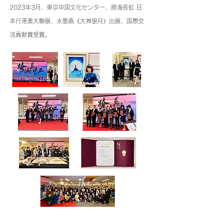
202
3年3月、東京中国文化センター、跨海長虹 日
本行港奥大聯展、水墨画《大神狼月》出展、
国際交
流貢献賞受賞。